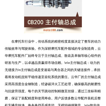
在摩托车行业中，传动系统的精密程度直接决定了整车的动力
传输效率与驾驶体验。作为深耕摩托车配件领域的专业制造商，云
华摩托车配件厂始终专注于主付轴总成、散齿及单轴等核心组件的
研发与生产，以卓越品质赢得市场信赖。\n\n主付轴总成：动力的
无缝接力\n主付轴总成是变速箱与离合器之间的关键连接件，承担
着将发动机扭矩平稳传递至齿轮系统的重任。云华厂的主付轴总成
采用高强度合金钢制造，经渗碳淬火工艺处理，确保极高的耐磨性
与抗疲劳强度。每个的关节跳动控制精微至丝级，通过三坐标和精
磨，保证了装配精度和使用寿命。用户反馈多数云华配件装机后整
机车嗓音纯净，换各换挡手感真切，无模辊碰撞雜音。\n\n散齿传