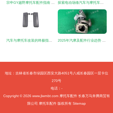
宗申GY越野摩托车配件指南 全面解析与选购参考
探索电动场绦汽车与摩托车配件 Page 84最新资讯
汽车与摩托车改装的终极指南 从实用配件到个性化时尚
2025年汽摩及配件行业趋势 摩托车配件市场商情洞察
地址：吉林省长春市绿园区西安大路4051号八戒长春园区一层卡位
270号
电话：-
Copyright © 2026
www.jlwmbt.com
摩托车配件
长春万马奔腾商贸有
限公司
摩托车配件
版权所有
Sitemap